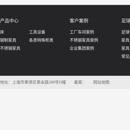
产品中心
客户案例
足球
床
工具设备
工厂车间案例
足球
钢制家具
各类特殊柜类
不锈钢家具案例
家具
不锈钢家具
企业集团案例
家具
常见
地址：上海市奉贤区奉永路388号D幢 备案：
网站地图