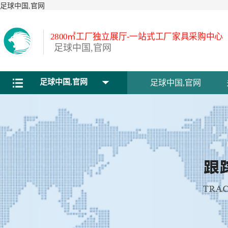
足球中国,官网
2800㎡工厂独立展厅-一站式工厂家具采购中心
足球中国,官网
足球中国,官网
足球中国,官网